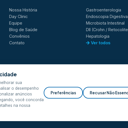
Nossa História
Gastroenterologia
Day Clinic
Endoscopia Digestiva
Equipe
Microbiota Intestinal
Blog de Saúde
DII (Crohn / Retocolite
Convênios
Hepatologia
Contato
Ver todos
acidade
melhorar sua
nalisar o desempenho
Preferências
Recusar Não Essenc
onalizar anúncios
vegando, você concorda
etalhes na nossa
esenvolvido por
Equipe A
.
Privacidade
Termos de Uso
LG