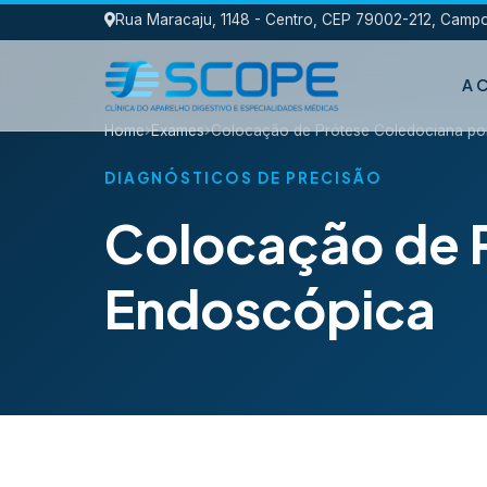
Rua Maracaju, 1148 - Centro, CEP 79002-212, Cam
A C
Home
Exames
Colocação de Prótese Coledociana po
DIAGNÓSTICOS DE PRECISÃO
Colocação de P
Endoscópica