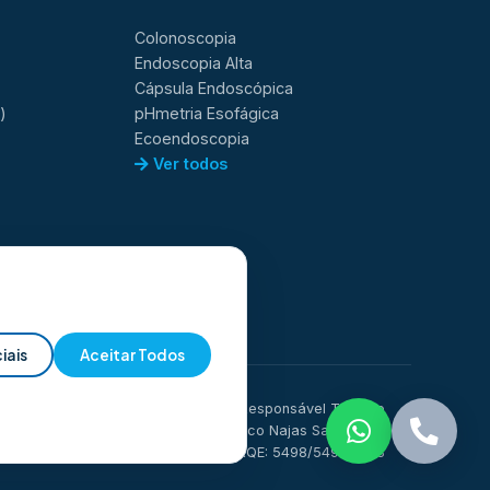
Colonoscopia
Endoscopia Alta
Cápsula Endoscópica
)
pHmetria Esofágica
Ecoendoscopia
Ver todos
iais
Aceitar Todos
Responsável Técnico
PD
Dr. Glauco Najas Sammarco
CRM/MS: 9744 | RQE: 5498/5497/5813