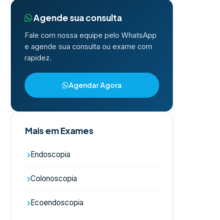
Agende sua consulta
Fale com nossa equipe pelo WhatsApp
e agende sua consulta ou exame com
rapidez.
Agendar Agora
Mais em Exames
Endoscopia
Colonoscopia
Ecoendoscopia