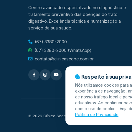
Centro avançado especializado no diagnóstico e
tratamento preventivo das doenças do trato
digestivo. Excelência técnica e humanização a
serviço da sua saúde.
(67) 3380-2000
(67) 3380-2000 (WhatsApp)
contato@clinicascope.com.br
Respeito à sua priv
Nós utilizamos cookies para 
experiência de navegação, a
de nosso tráfego local e pers
educativos. Ao continuar na
com o uso de cookies. Veja d
Política de Privacidade
.
© 2026 Clínica Scope. Todos os direitos reservados. D