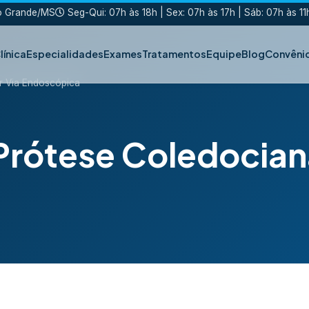
po Grande/MS
Seg-Qui: 07h às 18h | Sex: 07h às 17h | Sáb: 07h às 11
línica
Especialidades
Exames
Tratamentos
Equipe
Blog
Convêni
r Via Endoscópica
rótese Coledociana