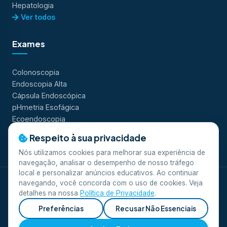
Hepatologia
Ver todos
Exames
Colonoscopia
Endoscopia Alta
Cápsula Endoscópica
pHmetria Esofágica
Ecoendoscopia
Ver todos
Respeito à sua privacidade
Nós utilizamos cookies para melhorar sua experiência de
navegação, analisar o desempenho de nosso tráfego
local e personalizar anúncios educativos. Ao continuar
navegando, você concorda com o uso de cookies. Veja
© 2026 Clínica Scope. Todos os direitos reservados.
detalhes na nossa
Política de Privacidade
.
Desenvolvido por
Equipe A
.
Privacidade
Termos de Uso
LGPD
Preferências
Recusar Não Essenciais
Responsável Técnico