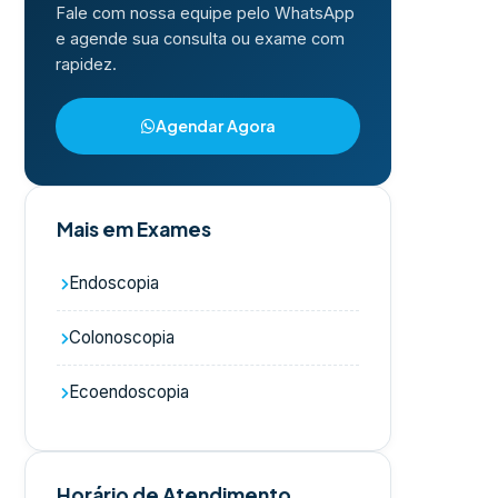
Fale com nossa equipe pelo WhatsApp
e agende sua consulta ou exame com
rapidez.
Agendar Agora
Mais em Exames
Endoscopia
Colonoscopia
Ecoendoscopia
Horário de Atendimento