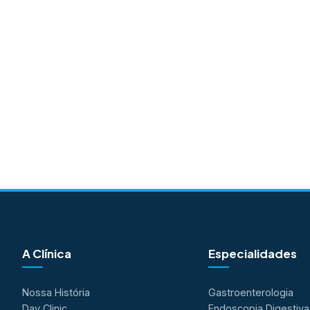
A Clínica
Especialidades
Nossa História
Gastroenterologia
Day Clinic
Endoscopia Digestiva