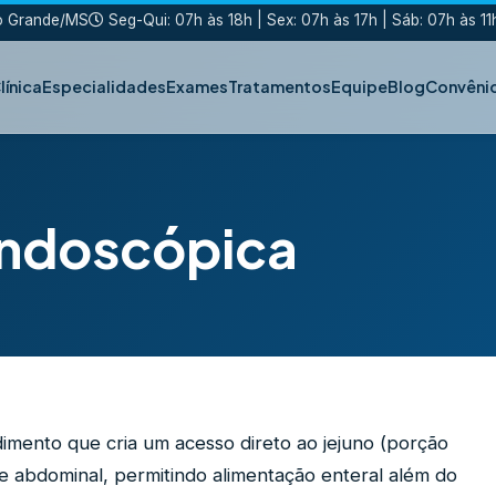
po Grande/MS
Seg-Qui: 07h às 18h | Sex: 07h às 17h | Sáb: 07h às 11
línica
Especialidades
Exames
Tratamentos
Equipe
Blog
Convêni
Endoscópica
mento que cria um acesso direto ao jejuno (porção
ede abdominal, permitindo alimentação enteral além do