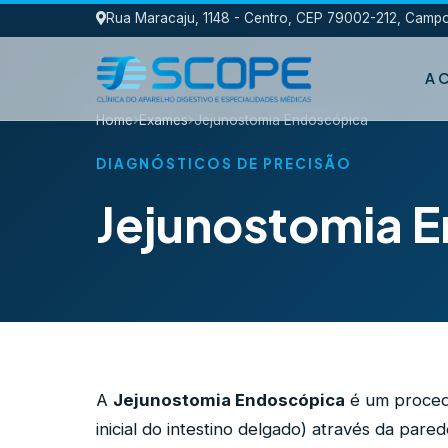
Rua Maracaju, 1148 - Centro, CEP 79002-212, Cam
A C
Home
Exames
Jejunostomia Endoscópica
DIAGNÓSTICOS DE PRECISÃO
Jejunostomia 
A
Jejunostomia Endoscópica
é um procedi
inicial do intestino delgado) através da par