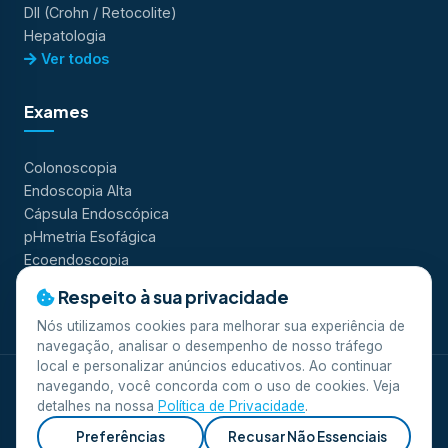
DII (Crohn / Retocolite)
Hepatologia
Ver todos
Exames
Colonoscopia
Endoscopia Alta
Cápsula Endoscópica
pHmetria Esofágica
Ecoendoscopia
Ver todos
Respeito à sua privacidade
Nós utilizamos cookies para melhorar sua experiência de
navegação, analisar o desempenho de nosso tráfego
local e personalizar anúncios educativos. Ao continuar
navegando, você concorda com o uso de cookies. Veja
© 2026 Clínica Scope. Todos os direitos reservados.
detalhes na nossa
Política de Privacidade
.
Desenvolvido por
Equipe A
.
Privacidade
Termos de Uso
LGPD
Preferências
Recusar Não Essenciais