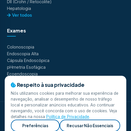
DII (Crohn / Retocolite)
Hepatologia
Ver todos
Exames
Colonoscopia
Endoscopia Alta
Cápsula Endoscópica
pHmetria Esofágica
Ecoendoscopia
Ver todos
Respeito à sua privacidade
Nós utilizamos cookies para melhorar sua experiência de
navegação, analisar o desempenho de nosso tráfego
local e personalizar anúncios educativos. Ao continuar
navegando, você concorda com o uso de cookies. Veja
© 2026 Clínica Scope. Todos os direitos reservados.
detalhes na nossa
Política de Privacidade
.
Desenvolvido por
Equipe A
.
Privacidade
Termos de Uso
LGPD
Preferências
Recusar Não Essenciais
Responsável Técnico